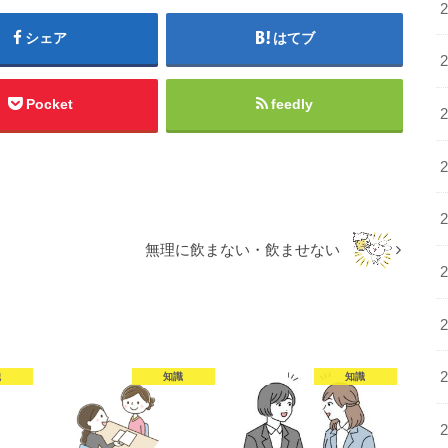
シェア
はてブ
Pocket
feedly
無理に飲まない・飲ませない
識
知識
知識