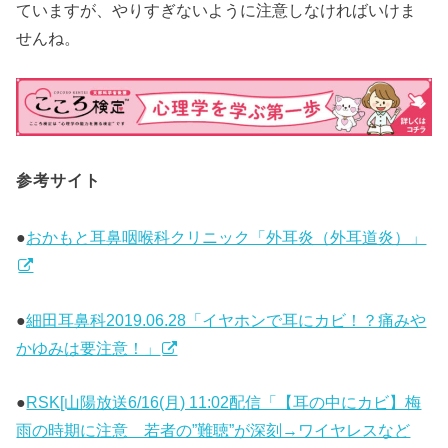
ていますが、やりすぎないように注意しなければいけま
せんね。
参考サイト
●
おかもと耳鼻咽喉科クリニック「外耳炎（外耳道炎）」
●
細田耳鼻科2019.06.28「イヤホンで耳にカビ！？痛みや
かゆみは要注意！」
●
RSK[山陽放送6/16(月) 11:02配信「【耳の中にカビ】梅
雨の時期に注意 若者の”難聴”が深刻→ワイヤレスなど