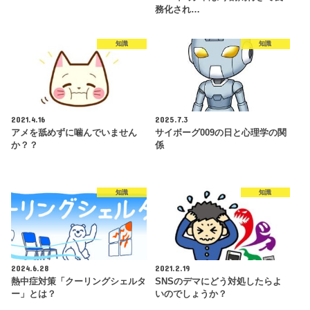
務化され…
知識
知識
2021.4.16
2025.7.3
アメを舐めずに噛んでいません
サイボーグ009の日と心理学の関
か？？
係
知識
知識
2024.6.28
2021.2.19
熱中症対策「クーリングシェルタ
SNSのデマにどう対処したらよ
ー」とは？
いのでしょうか？