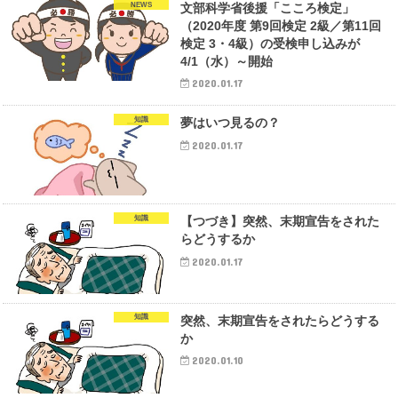
NEWS
文部科学省後援「こころ検定」
（2020年度 第9回検定 2級／第11回
検定 3・4級）の受検申し込みが
4/1（水）～開始
2020.01.17
知識
夢はいつ見るの？
2020.01.17
知識
【つづき】突然、末期宣告をされた
らどうするか
2020.01.17
知識
突然、末期宣告をされたらどうする
か
2020.01.10