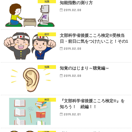
知識
知能指数の測り方
2019.02.08
検定
文部科学省後援こころ検定®受検当
日・前日に気をつけたいこと！その1
2019.02.08
知識
知覚のはじまり～聴覚編～
2019.02.08
検定
『文部科学省後援こころ検定®』を
知ろう！ 続編！！
2019.02.01