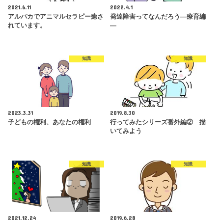
2021.6.11
2022.4.1
アルパカでアニマルセラピー癒さ
発達障害ってなんだろう―療育編
れています。
―
知識
知識
2023.3.31
2019.8.30
子どもの権利、あなたの権利
行ってみたシリーズ番外編② 描
いてみよう
知識
知識
2021.12.24
2019.6.28