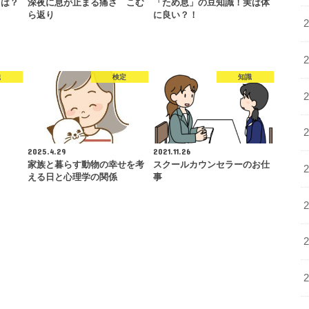
とは？
深夜に息が止まる痛さ こむ
「ため息」の豆知識！実は体
ら返り
に良い？！
識
検定
知識
2025.4.29
2021.11.26
家族と暮らす動物の幸せを考
スクールカウンセラーのお仕
える日と心理学の関係
事