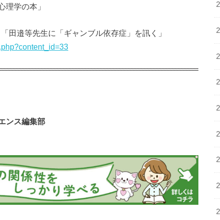
心理学の本」
7日「田邉等先生に「ギャンブル依存症」を訊く」
ex.php?content_id=33
エンス編集部