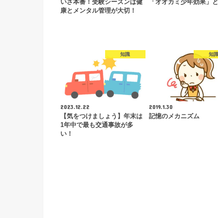
いざ本番！受験シーズンは健
「オオカミ少年効果」
康とメンタル管理が大切！
知識
知
2023.12.22
2019.1.30
【気をつけましょう】年末は
記憶のメカニズム
1年中で最も交通事故が多
い！