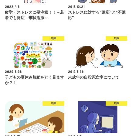
2022.4.8
2018.12.21
疲労・ストレスに要注意！！～若
ストレスに対する“適応”と“不適
者でも発症 帯状疱疹～
応”
知識
知識
2020.8.28
2019.7.26
子どもの夏休み短縮をどう見ます
未成年の自殺死亡率について
か？！
知識
知識