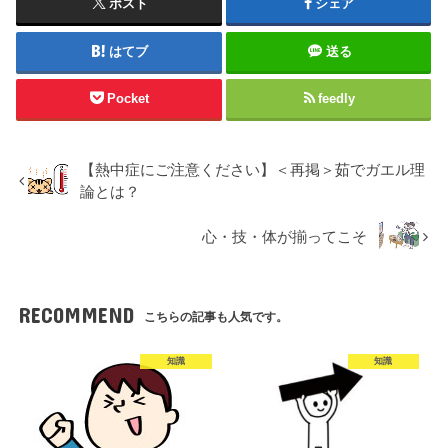
ポスト
シェア
はてブ
送る
Pocket
feedly
【熱中症にご注意ください】＜再掲＞茹でガエル理
論とは？
心・技・体が揃ってこそ
RECOMMEND
こちらの記事も人気です。
知識
知識