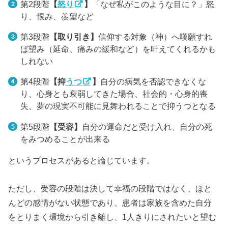
第2段階
【
怒り
】
「なぜ私がこのような目に？」怒
り、恨み、羨望など
第3段階
【取り引き】
信仰する対象（神）へ嘆願すれ
ば望み（延命、痛みの緩和など）を叶えてくれるかも
しれない
第4段階
【抑
うつ
】
自分の病気を否認できなくな
り、心身とも衰弱してきた場合、社会的・心身的喪
失、夢の現実不可能に見舞われることで抑うつとなる
第5段階
【受容】
自分の運命だと受け入れ、自分の死
をみつめることが出来る
というプロセスがあると論じています。
ただし、受容の段階は決して幸福の段階ではなく、ほと
んどの感情がない状態であり、患者は家族を含めた自分
をとりまく環境から引き離し、1人きりにされたいと望む