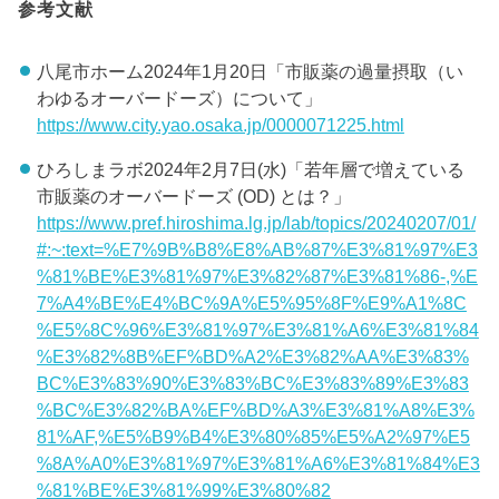
参考文献
八尾市ホーム2024年1月20日「市販薬の過量摂取（い
わゆるオーバードーズ）について」
https://www.city.yao.osaka.jp/0000071225.html
ひろしまラボ2024年2月7日(水)「若年層で増えている
市販薬のオーバードーズ (OD) とは？」
https://www.pref.hiroshima.lg.jp/lab/topics/20240207/01/
#:~:text=%E7%9B%B8%E8%AB%87%E3%81%97%E3
%81%BE%E3%81%97%E3%82%87%E3%81%86-,%E
7%A4%BE%E4%BC%9A%E5%95%8F%E9%A1%8C
%E5%8C%96%E3%81%97%E3%81%A6%E3%81%84
%E3%82%8B%EF%BD%A2%E3%82%AA%E3%83%
BC%E3%83%90%E3%83%BC%E3%83%89%E3%83
%BC%E3%82%BA%EF%BD%A3%E3%81%A8%E3%
81%AF,%E5%B9%B4%E3%80%85%E5%A2%97%E5
%8A%A0%E3%81%97%E3%81%A6%E3%81%84%E3
%81%BE%E3%81%99%E3%80%82