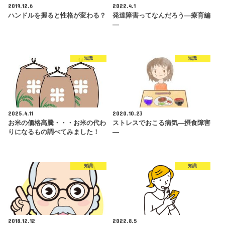
2019.12.6
2022.4.1
ハンドルを握ると性格が変わる？
発達障害ってなんだろう―療育編
―
知識
知識
2025.4.11
2020.10.23
お米の価格高騰・・・お米の代わ
ストレスでおこる病気―摂食障害
りになるもの調べてみました！
―
知識
知識
2018.12.12
2022.8.5