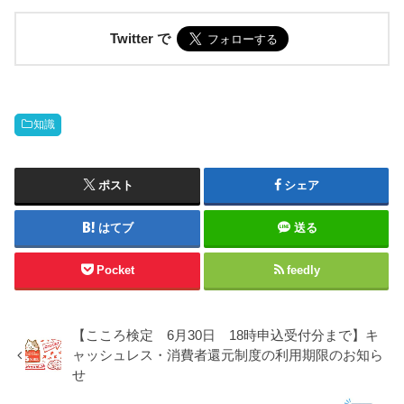
Twitter で
知識
ポスト
シェア
はてブ
送る
Pocket
feedly
【こころ検定 6月30日 18時申込受付分まで】キ
ャッシュレス・消費者還元制度の利用期限のお知ら
せ