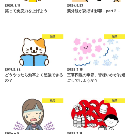
2020.9.11
2024.8.23
笑って免疫力を上げよう
紫外線が及ぼす影響－part２－
知識
知識
2019.2.22
2022.3.18
どうやったら効率よく勉強できる
三寒四温の季節、皆様いかがお過
の？
ごしでしょうか？
検定
知識
2024.4.5
2022.3.11