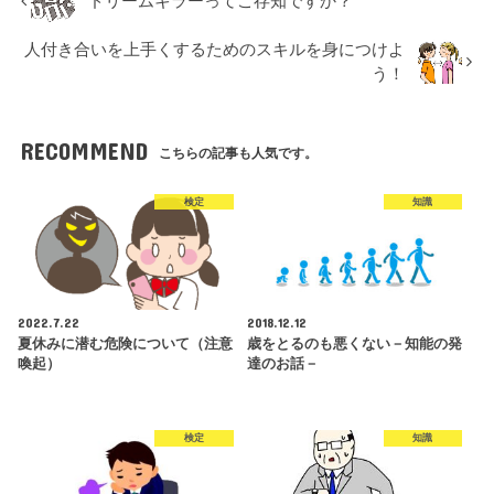
ドリームキラーってご存知ですか？
人付き合いを上手くするためのスキルを身につけよ
う！
RECOMMEND
こちらの記事も人気です。
検定
知識
2022.7.22
2018.12.12
夏休みに潜む危険について（注意
歳をとるのも悪くない－知能の発
喚起）
達のお話－
検定
知識