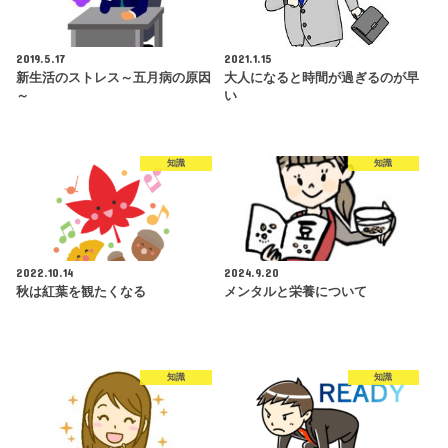
2019.5.17
2021.1.15
新生活のストレス～五月病の原因
大人になると時間が過ぎるのが早
～
い
知識
知識
2022.10.14
2024.9.20
秋は紅葉を観たくなる
メンタルと栄養について
知識
知識