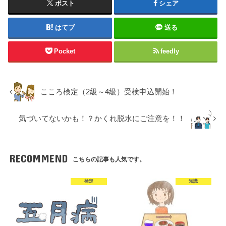
ポスト
シェア
はてブ
送る
Pocket
feedly
こころ検定（2級～4級）受検申込開始！
気づいてないかも！？かくれ脱水にご注意を！！
RECOMMEND
こちらの記事も人気です。
検定
知識