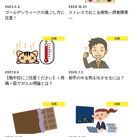
2024.5.2
2020.10.23
ゴールデンウィークの過ごし方に
ストレスでおこる病気―摂食障害
注意！
―
知識
知識
2021.8.6
2020.7.3
【熱中症にご注意ください】＜再
相手のやる気を出させるには？
掲＞茹でガエル理論とは？
知識
知識