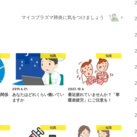
マイコプラズマ肺炎に気をつけましょう
識
知識
知識
2019.6.21
2023.10.6
の関係
あなたはどれくらい働いてい
最近疲れていませんか？「寒
ますか
暖差疲労」にご注意を！
定
知識
知識