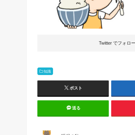
Twitter で
フォロ
知識
ポスト
送る