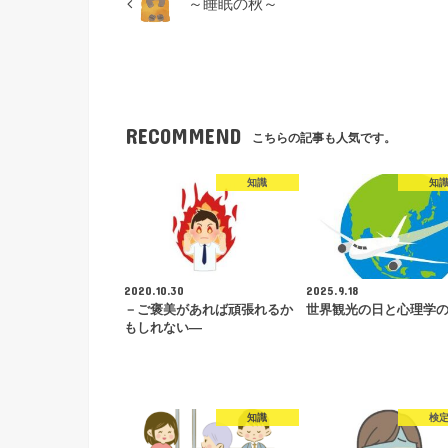
～睡眠の秋～
RECOMMEND
こちらの記事も人気です。
知識
知
2020.10.30
2025.9.18
－ご褒美があれば頑張れるか
世界観光の日と心理学
もしれない―
知識
検