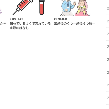
2022.8.26
2020.11.13
のか不
知っているようで忘れている
出産後のうつ―産後うつ病―
？
血液のはなし