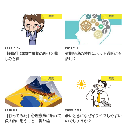
知識
知識
2020.1.24
2019.11.1
【雑記】2020年最初の怒りと悲
短期記憶の特性はネット通販にも
しみと曲
活用？
知識
知識
2019.8.9
2022.7.29
［行ってみた］心理療法に触れて
暑いときになぜイライラしやすい
個人的に思うこと 番外編
のでしょうか？