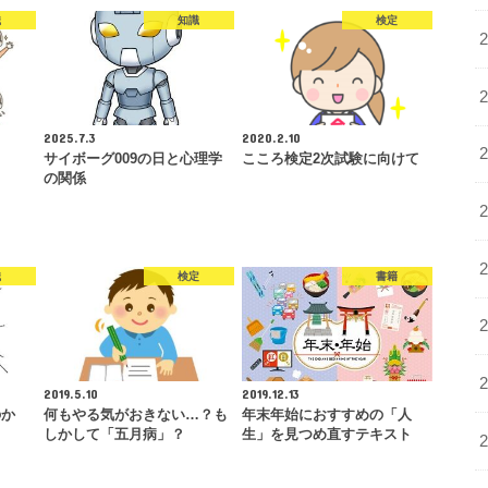
識
知識
検定
2025.7.3
2020.2.10
サイボーグ009の日と心理学
こころ検定2次試験に向けて
の関係
識
検定
書籍
2019.5.10
2019.12.13
のか
何もやる気がおきない…？も
年末年始におすすめの「人
しかして「五月病」？
生」を見つめ直すテキスト