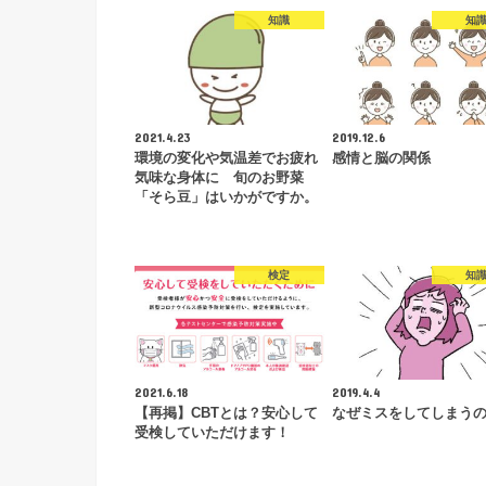
知識
知
2021.4.23
2019.12.6
環境の変化や気温差でお疲れ
感情と脳の関係
気味な身体に 旬のお野菜
「そら豆」はいかがですか。
検定
知
2021.6.18
2019.4.4
【再掲】CBTとは？安心して
なぜミスをしてしまう
受検していただけます！