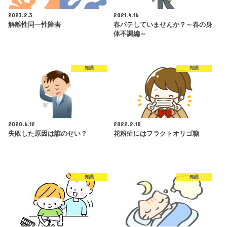
2023.2.3
2021.4.16
解離性同一性障害
春バテしていませんか？～春の身
体不調編～
知識
知識
2020.6.12
2022.2.10
失敗した原因は誰のせい？
花粉症にはフラクトオリゴ糖
知識
知識