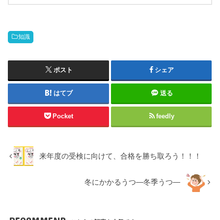
知識
ポスト
シェア
はてブ
送る
Pocket
feedly
来年度の受検に向けて、合格を勝ち取ろう！！！
冬にかかるうつ―冬季うつ―