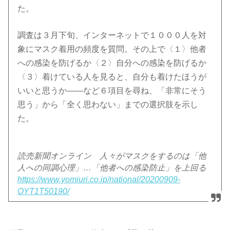
た。
調査は３月下旬、インターネットで１０００人を対
象にマスク着用の頻度を質問。その上で〈１〉他者
への感染を防げるか〈２〉自分への感染を防げるか
〈３〉着けている人を見ると、自分も着けたほうが
いいと思うか――など６項目を尋ね、「非常にそう
思う」から「全く思わない」までの選択肢を示し
た。
読売新聞オンライン 人々がマスクをするのは「他
人への同調心理」…「他者への感染防止」を上回る
https://www.yomiuri.co.jp/national/20200909-
OYT1T50190/