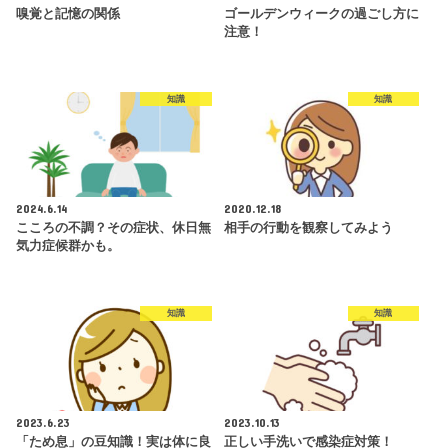
嗅覚と記憶の関係
ゴールデンウィークの過ごし方に
注意！
知識
知識
2024.6.14
2020.12.18
こころの不調？その症状、休日無
相手の行動を観察してみよう
気力症候群かも。
知識
知識
2023.6.23
2023.10.13
「ため息」の豆知識！実は体に良
正しい手洗いで感染症対策！