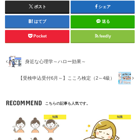
ポスト
シェア
はてブ
送る
Pocket
feedly
身近な心理学～ハロー効果～
【受検申込受付6月～】こころ検定（2～4級）
RECOMMEND
こちらの記事も人気です。
知識
知識