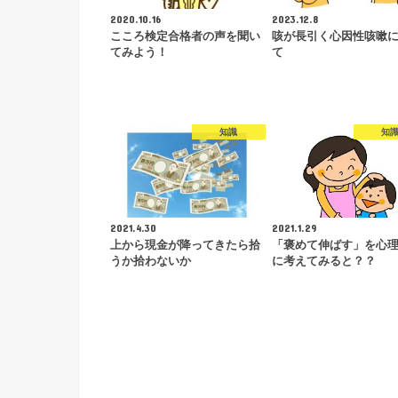
2020.10.16
2023.12.8
こころ検定合格者の声を聞い
咳が長引く心因性咳嗽
てみよう！
て
知識
知
2021.4.30
2021.1.29
上から現金が降ってきたら拾
「褒めて伸ばす」を心
うか拾わないか
に考えてみると？？