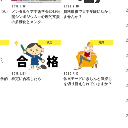
2019.5.17
2022.2.10
につい
メンタルケア学術学会2019公
資格取得で大学受験に活かし
開シンポジウム～心理的支援
ませんか？
の多様化とメンタ…
識
検定
知識
2019.6.21
2020.4.10
理学的
検定に合格したら
休日モードにきちんと気持ち
を切り替えられていますか？