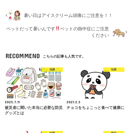
暑い日はアイスクリーム頭痛にご注意を！！
ペットだって暑いんです
ペットの熱中症にご注意
ください
RECOMMEND
こちらの記事も人気です。
知識
知識
2025.7.11
2021.2.5
被災者に聞いた本当に必要な防災
チョコをちょこっと食べて健康に
グッズとは
知識
検定