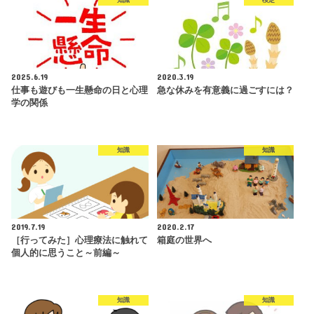
2025.6.19
2020.3.19
仕事も遊びも一生懸命の日と心理
急な休みを有意義に過ごすには？
学の関係
知識
知識
2019.7.19
2020.2.17
［行ってみた］心理療法に触れて
箱庭の世界へ
個人的に思うこと～前編～
知識
知識