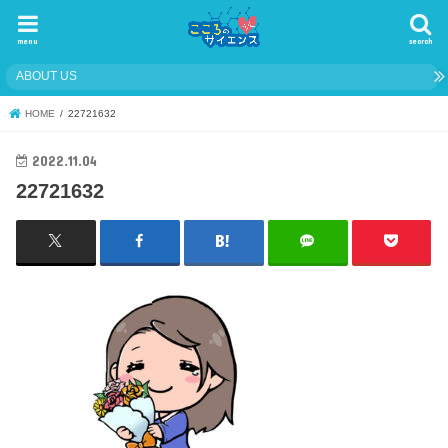
menu
search
ABOUT US
HOME
22721632
2022.11.04
22721632