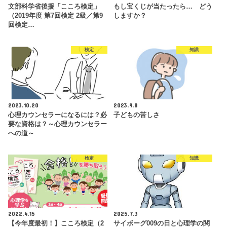
文部科学省後援「こころ検定」
もし宝くじが当たったら… どう
（2019年度 第7回検定 2級／第9
しますか？
回検定…
検定
知識
2023.10.20
2023.9.8
心理カウンセラーになるには？必
子どもの苦しさ
要な資格は？～心理カウンセラー
への道～
検定
知識
2022.4.15
2025.7.3
【今年度最初！】こころ検定（2
サイボーグ009の日と心理学の関