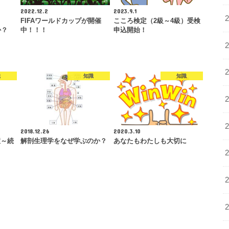
2022.12.2
2023.9.1
ち
FIFAワールドカップが開催
こころ検定（2級～4級）受検
か？
中！！！
申込開始！
識
知識
知識
2018.12.26
2020.3.10
症～続
解剖生理学をなぜ学ぶのか？
あなたもわたしも大切に