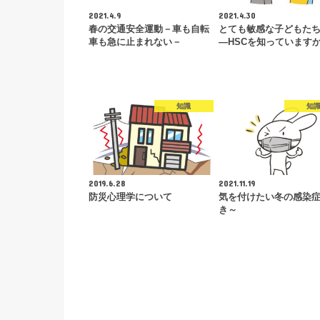
2021.4.9
2021.4.30
春の交通安全運動－車も自転
とても敏感な子どもた
車も急に止まれない－
―HSCを知っています
知識
知
2019.6.28
2021.11.19
防災心理学について
気を付けたい冬の感染
き～