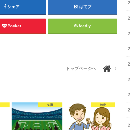
シェア
はてブ
Pocket
feedly
トップページへ
識
知識
検定