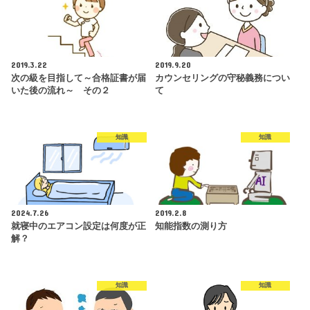
2019.3.22
2019.9.20
次の級を目指して～合格証書が届
カウンセリングの守秘義務につい
いた後の流れ～ その２
て
知識
知識
2024.7.26
2019.2.8
就寝中のエアコン設定は何度が正
知能指数の測り方
解？
知識
知識