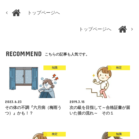
トップページへ
トップページへ
RECOMMEND
こちらの記事も人気です。
知識
検定
2023.6.23
2019.3.15
その体の不調『六月病（梅雨う
次の級を目指して～合格証書が届
つ）』かも！？
いた後の流れ～ その１
検定
知識