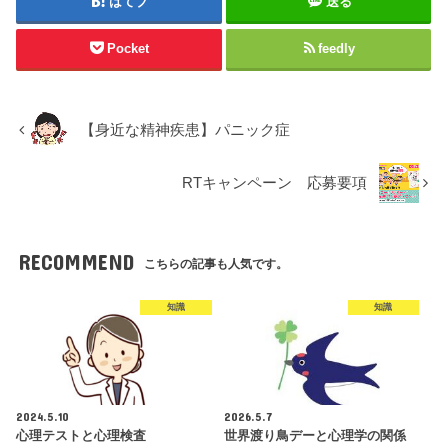
はてブ
送る
Pocket
feedly
【身近な精神疾患】パニック症
RTキャンペーン 応募要項
RECOMMEND
こちらの記事も人気です。
知識
知識
2024.5.10
2026.5.7
心理テストと心理検査
世界渡り鳥デーと心理学の関係