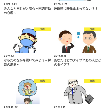
2020.7.22
2025.2.21
みんなと同じだと安心～同調行動
睡眠時に呼吸止まってない？？
の心理～
知識
知識
2019.3.1
2019.11.15
からだのなかを覗いてみよう～解
あなたはどのタイプ？あの人はど
剖の歴史～
のタイプ？
知識
知識
2021.10.22
2021.1.15