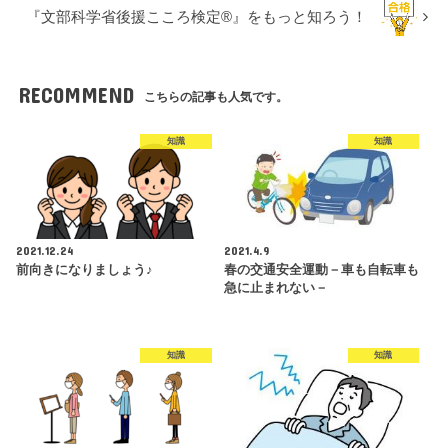
『文部科学省後援こころ検定®』をもっと知ろう！
RECOMMEND
こちらの記事も人気です。
知識
知識
2021.12.24
2021.4.9
前向きになりましょう♪
春の交通安全運動－車も自転車も
急に止まれない－
知識
知識