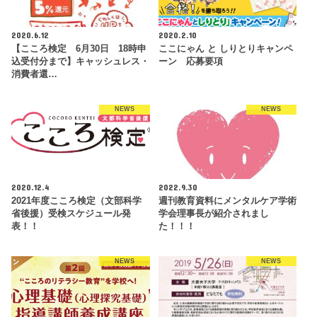
2020.6.12
2020.2.10
【こころ検定 6月30日 18時申
ここにゃん と しりとりキャンペ
込受付分まで】キャッシュレス・
ーン 応募要項
消費者還…
NEWS
NEWS
2020.12.4
2022.9.30
2021年度こころ検定（文部科学
週刊教育資料にメンタルケア学術
省後援）受検スケジュール発
学会理事長が紹介されまし
表！！
た！！！
NEWS
NEWS