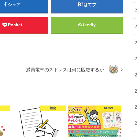
シェア
はてブ
Pocket
feedly
満員電車のストレスは何に匹敵するか
定
検定
NEWS