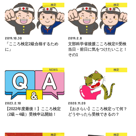
検定
検定
2019.10.30
2019.2.8
「こころ検定2級合格するため
文部科学省後援こころ検定®受検
に」
当日・前日に気をつけたいこと！
その1
NEWS
検定
2023.2.10
2020.11.20
【2022年度最後！】こころ検定
【おさらい】こころ検定って何？
（2級～4級）受検申込開始！
どうやったら受検できるの？
検定
検定