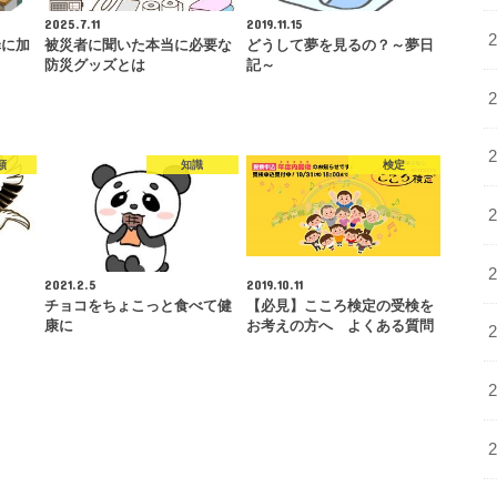
2025.7.11
2019.11.15
罪に加
被災者に聞いた本当に必要な
どうして夢を見るの？～夢日
防災グッズとは
記～
類
知識
検定
2021.2.5
2019.10.11
チョコをちょこっと食べて健
【必見】こころ検定の受検を
康に
お考えの方へ よくある質問