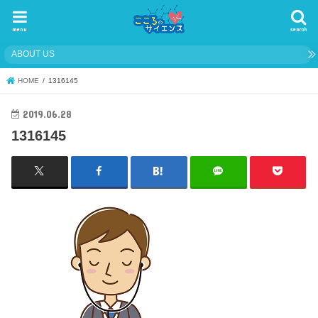
menu
search
ABOUT US
HOME
1316145
2019.06.28
1316145