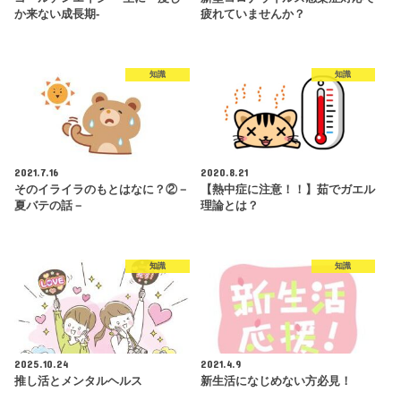
か来ない成長期-
疲れていませんか？
知識
知識
2021.7.16
2020.8.21
そのイライラのもとはなに？②－
【熱中症に注意！！】茹でガエル
夏バテの話－
理論とは？
知識
知識
2025.10.24
2021.4.9
推し活とメンタルヘルス
新生活になじめない方必見！