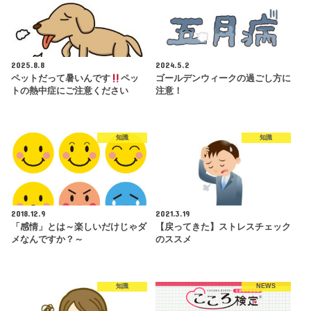
2025.8.8
2024.5.2
ペットだって暑いんです
ペッ
ゴールデンウィークの過ごし方に
トの熱中症にご注意ください
注意！
知識
知識
2018.12.9
2021.3.19
「感情」とは～楽しいだけじゃダ
【戻ってきた】ストレスチェック
メなんですか？～
のススメ
知識
NEWS