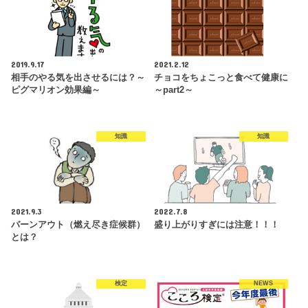
2019.9.17
2021.2.12
相手のやる気を出させるには？～
チョコをちょこっと食べて健康に
ピグマリオン効果編～
～part2～
知識
知識
2021.9.3
2022.7.8
バーンアウト（燃え尽き症候群）
盛り上がりすぎには注意！！！
とは？
検定
NEWS