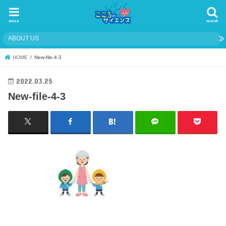
menu
search
ABOUT US
HOME
New-file-4-3
2022.03.25
New-file-4-3