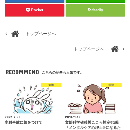
Pocket
feedly
トップページへ
トップページへ
RECOMMEND
こちらの記事も人気です。
知識
学習
2023.7.28
2018.11.30
水難事故に気をつけて
文部科学省後援こころ検定®2級
「メンタルケア心理士®になるた