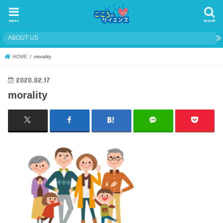
menu
search
ABOUT US
HOME
morality
2020.02.17
morality