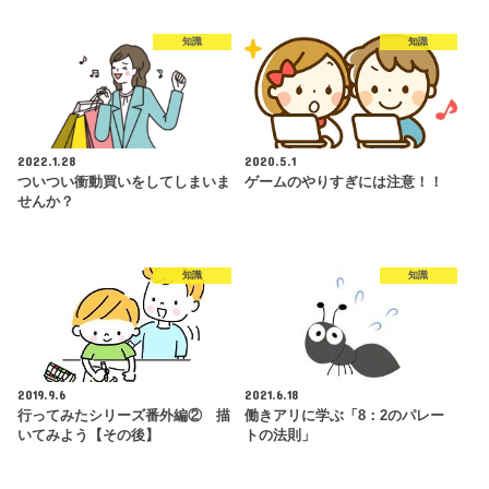
知識
知識
2022.1.28
2020.5.1
ついつい衝動買いをしてしまいま
ゲームのやりすぎには注意！！
せんか？
知識
知識
2019.9.6
2021.6.18
行ってみたシリーズ番外編② 描
働きアリに学ぶ「8：2のパレー
いてみよう【その後】
トの法則」