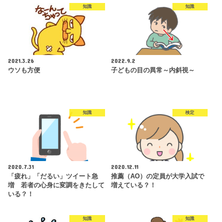
知識
知識
2021.3.26
2022.9.2
ウソも方便
子どもの目の異常～内斜視～
知識
検定
2020.7.31
2020.12.11
「疲れ」「だるい」ツイート急
推薦（AO）の定員が大学入試で
増 若者の心身に変調をきたして
増えている？！
いる？！
知識
知識