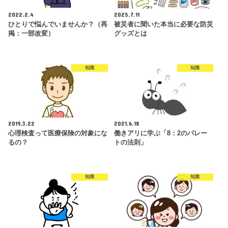
2022.2.4
2025.7.11
ひとりで悩んでいませんか？（再
被災者に聞いた本当に必要な防災
掲：一部改変）
グッズとは
知識
知識
2019.3.22
2021.6.18
心理検査って医療保険の対象にな
働きアリに学ぶ「8：2のパレー
るの？
トの法則」
知識
知識