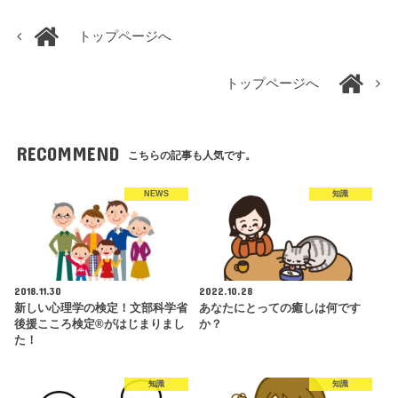
トップページへ
トップページへ
RECOMMEND
こちらの記事も人気です。
NEWS
知識
2018.11.30
2022.10.28
新しい心理学の検定！文部科学省
あなたにとっての癒しは何です
後援こころ検定®︎がはじまりまし
か？
た！
知識
知識