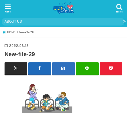
menu
search
ABOUT US
HOME
New-file-29
2022.06.13
New-file-29