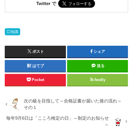
Twitter で
知識
ポスト
シェア
はてブ
送る
Pocket
feedly
次の級を目指して～合格証書が届いた後の流れ～
その１
毎年9月6日は「こころ検定の日」～制定のお知らせ
～