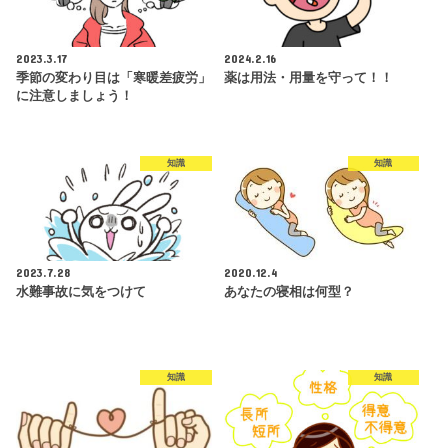
2023.3.17
2024.2.16
季節の変わり目は「寒暖差疲労」
薬は用法・用量を守って！！
に注意しましょう！
知識
知識
2023.7.28
2020.12.4
水難事故に気をつけて
あなたの寝相は何型？
知識
知識