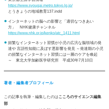
https://www.syougai.metro.tokyo.lg.jp/
とうきょうの地域教育137.indd
インターネットの脳への影響と「適切なつきあい
方」 NHK健康チャンネル
https://www.nhk.or.jp/kenko/atc_1411.html
頻繁なインターネット習慣が小児の広汎な脳領域の発
達や 言語性知能に及ぼす悪影響を発見 ～発達期の小児
の頻繁なインターネット習慣には一層のケアを喚起
～ 東北大学加齢医学研究所 平成30年7月10日
著者・編集者プロフィール
この記事を執筆・編集したのは
こころのサイエンス編集
部