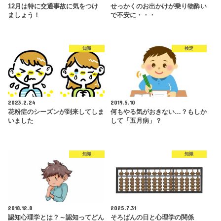
12月は特に交通事故に気をつけ
せっかくのお出かけが乗り物酔い
ましょう！
で不安に・・・
知識
検定
2023.2.24
2019.5.10
花粉症のシーズンが到来してしま
何もやる気がおきない…？もしか
いました
して「五月病」？
知識
知識
2018.12.8
2025.7.31
認知心理学とは？～認知ってどん
そろばんの日と心理学の関係