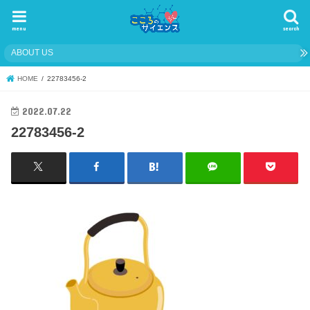
menu
search
ABOUT US
HOME
22783456-2
2022.07.22
22783456-2