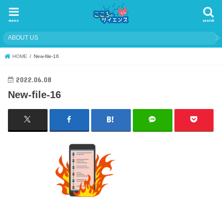
menu
search
ABOUT US
HOME
New-file-16
2022.06.08
New-file-16