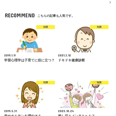
RECOMMEND
こちらの記事も人気です。
知識
知識
2019.1.11
2021.3.12
学習心理学は子育てに役に立つ？
ドキドキ健康診断
知識
知識
2019.5.31
2025.10.24
幸せホルモンを増やそう
推し活とメンタルヘルス