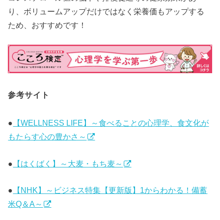
り、ボリュームアップだけではなく栄養価もアップする
ため、おすすめです！
参考サイト
●
【WELLNESS LIFE】～食べることの心理学、食文化が
もたらす心の豊かさ～
●
【はくばく】～大麦・もち麦～
●
【NHK】～ビジネス特集【更新版】1からわかる！備蓄
米Q＆A～