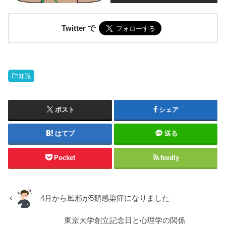
Twitter で
知識
ポスト
シェア
はてブ
送る
Pocket
feedly
4月から風邪が5類感染症になりました
東京大学創立記念日と心理学の関係