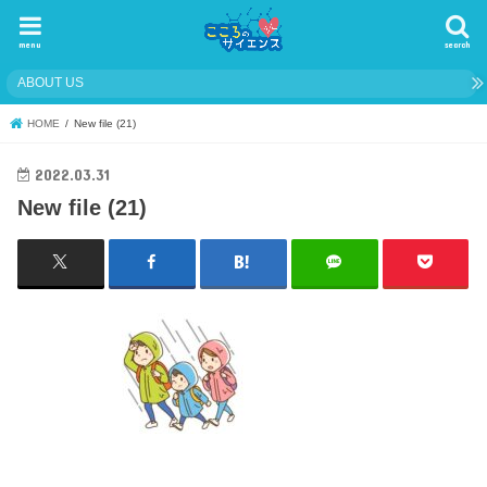
menu
search
ABOUT US
HOME
New file (21)
2022.03.31
New file (21)