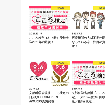
NEWS
NEW
2021.10.15
2021.3.5
こころ検定（2～4級）受検申
医療機関の人材不足が
込2021年内最後！
なっている今、注目の
す！
NEWS
NEW
2019.9.6
2019.6.3
文部科学省後援こころ検定の
文部科学省後援「ここ
日及びCOCOROKEN
定」（2019年度 第6回検
AWARDS受賞発表
級／第8回検定…