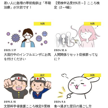
若い人に急増の帯状疱疹は「早期
【受検申込受付6月～】こころ検
治療」が大切です！
定（2～4級）
知識
知識
2025.1.17
2024.12.6
大流行中のインフルエンザにお気
人間関係リセット症候群ってな
を付けください
に？
検定
知識
2019.2.15
2024.9.6
文部科学省後援こころ検定®受検
食べ過ぎた翌日の過ごし方