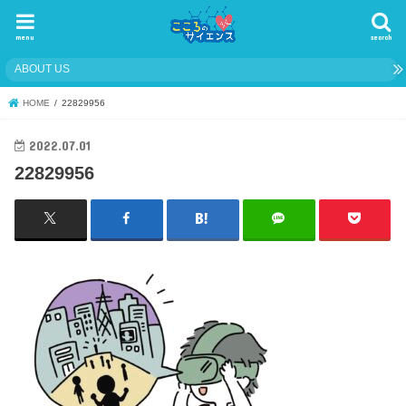
menu
search
ABOUT US
HOME
22829956
2022.07.01
22829956