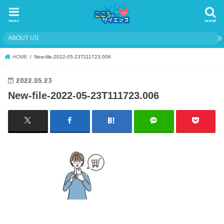
menu
search
ABOUT US
HOME
New-file-2022-05-23T111723.006
2022.05.23
New-file-2022-05-23T111723.006