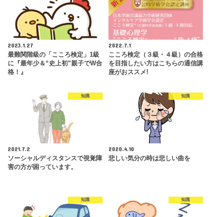
2023.1.27
2022.7.1
最難関階級の「こころ検定」1級
こころ検定（３級・４級）の合格
に『最年少＆“史上初”親子でW合
を目指したい方はこちらの通信講
格！』
座がおススメ!
知識
知識
2021.7.2
2020.4.10
ソーシャルディスタンスで視覚障
悲しい気分の時は悲しい曲を
害の方が困っています。
知識
知識