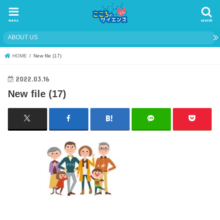
menu
search
ABOUT US
HOME
New file (17)
2022.03.16
New file (17)